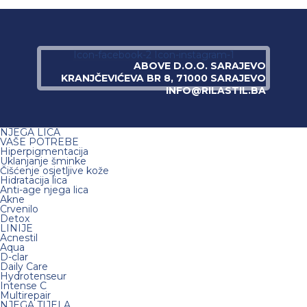
Icon-facebook-2
Icon-instagram-1
ABOVE D.O.O. SARAJEVO
KRANJČEVIĆEVA BR 8, 71000 SARAJEVO
INFO@RILASTIL.BA
NJEGA LICA
VAŠE POTREBE
Hiperpigmentacija
Uklanjanje šminke
Čišćenje osjetljive kože
Hidratacija lica
Anti-age njega lica
Akne
Crvenilo
Detox
LINIJE
Acnestil
Aqua
D-clar
Daily Care
Hydrotenseur
Intense C
Multirepair
NJEGA TIJELA