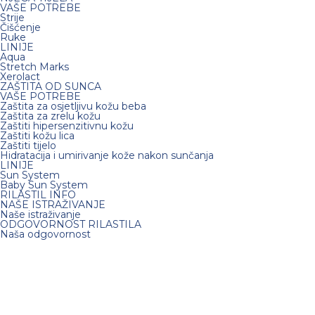
VAŠE POTREBE
Strije
Čišćenje
Ruke
LINIJE
Aqua
Stretch Marks
Xerolact
ZAŠTITA OD SUNCA
VAŠE POTREBE
Zaštita za osjetljivu kožu beba
Zaštita za zrelu kožu
Zaštiti hipersenzitivnu kožu
Zaštiti kožu lica
Zaštiti tijelo
Hidratacija i umirivanje kože nakon sunčanja
LINIJE
Sun System
Baby Sun System
RILASTIL INFO
NAŠE ISTRAŽIVANJE
Naše istraživanje
ODGOVORNOST RILASTILA
Naša odgovornost