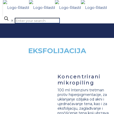
✕
EKSFOLIJACIJA
Koncentrirani
mikropiling
100 ml Intenzivni tretman
protiv hiperpigmentacije, za
uklanjanje ožiljaka od akni i
ujednačavanje tena, kao i za
eksfolijaciju, zaglađivanje i
pročišćenje tena koji ubrzava