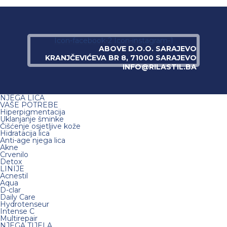
Icon-facebook-2
Icon-instagram-1
ABOVE D.O.O. SARAJEVO
KRANJČEVIĆEVA BR 8, 71000 SARAJEVO
INFO@RILASTIL.BA
NJEGA LICA
VAŠE POTREBE
Hiperpigmentacija
Uklanjanje šminke
Čišćenje osjetljive kože
Hidratacija lica
Anti-age njega lica
Akne
Crvenilo
Detox
LINIJE
Acnestil
Aqua
D-clar
Daily Care
Hydrotenseur
Intense C
Multirepair
NJEGA TIJELA