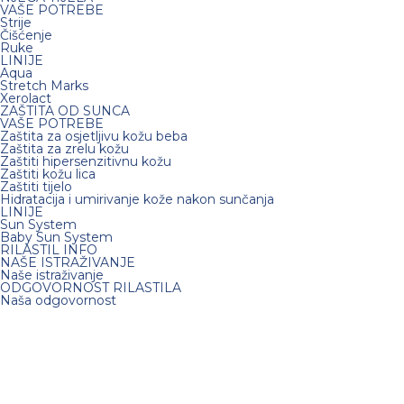
VAŠE POTREBE
Strije
Čišćenje
Ruke
LINIJE
Aqua
Stretch Marks
Xerolact
ZAŠTITA OD SUNCA
VAŠE POTREBE
Zaštita za osjetljivu kožu beba
Zaštita za zrelu kožu
Zaštiti hipersenzitivnu kožu
Zaštiti kožu lica
Zaštiti tijelo
Hidratacija i umirivanje kože nakon sunčanja
LINIJE
Sun System
Baby Sun System
RILASTIL INFO
NAŠE ISTRAŽIVANJE
Naše istraživanje
ODGOVORNOST RILASTILA
Naša odgovornost