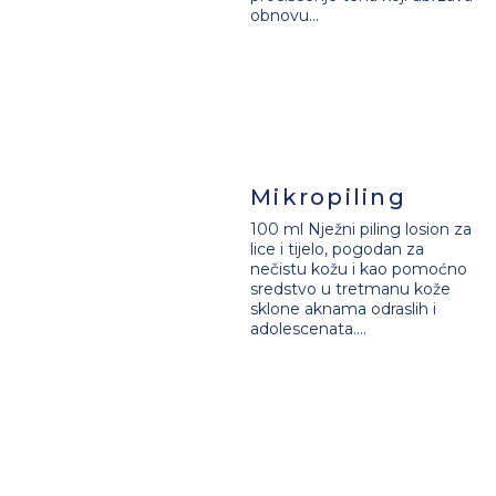
obnovu...
Mikropiling
100 ml Nježni piling losion za
lice i tijelo, pogodan za
nečistu kožu i kao pomoćno
sredstvo u tretmanu kože
sklone aknama odraslih i
adolescenata....