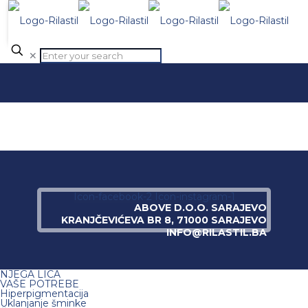
✕
Icon-facebook-2
Icon-instagram-1
ABOVE D.O.O. SARAJEVO
KRANJČEVIĆEVA BR 8, 71000 SARAJEVO
INFO@RILASTIL.BA
NJEGA LICA
VAŠE POTREBE
Hiperpigmentacija
Uklanjanje šminke