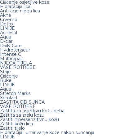
Čišćenje osjetljive kože
Hidratacija lica
Anti-age njega lica
Akne
Crvenilo
Detox
LINIJE
Acnestil
Aqua
D-clar
Daily Care
Hydrotenseur
Intense C
Multirepair
NJEGA TIJELA
VAŠE POTREBE
Strije
Čišćenje
Ruke
LINIJE
Aqua
Stretch Marks
Xerolact
ZAŠTITA OD SUNCA
VAŠE POTREBE
Zaštita za osjetljivu kožu beba
Zaštita za zrelu kožu
Zaštiti hipersenzitivnu kožu
Zaštiti kožu lica
Zaštiti tijelo
Hidratacija i umirivanje kože nakon sunčanja
LINIJE