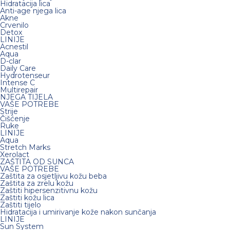
Hidratacija lica
Anti-age njega lica
Akne
Crvenilo
Detox
LINIJE
Acnestil
Aqua
D-clar
Daily Care
Hydrotenseur
Intense C
Multirepair
NJEGA TIJELA
VAŠE POTREBE
Strije
Čišćenje
Ruke
LINIJE
Aqua
Stretch Marks
Xerolact
ZAŠTITA OD SUNCA
VAŠE POTREBE
Zaštita za osjetljivu kožu beba
Zaštita za zrelu kožu
Zaštiti hipersenzitivnu kožu
Zaštiti kožu lica
Zaštiti tijelo
Hidratacija i umirivanje kože nakon sunčanja
LINIJE
Sun System