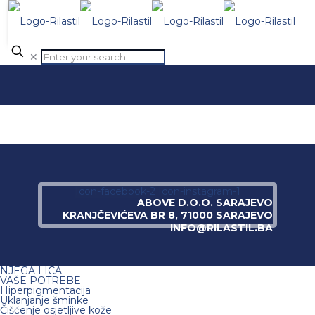
✕
Icon-facebook-2
Icon-instagram-1
ABOVE D.O.O. SARAJEVO
KRANJČEVIĆEVA BR 8, 71000 SARAJEVO
INFO@RILASTIL.BA
NJEGA LICA
VAŠE POTREBE
Hiperpigmentacija
Uklanjanje šminke
Čišćenje osjetljive kože