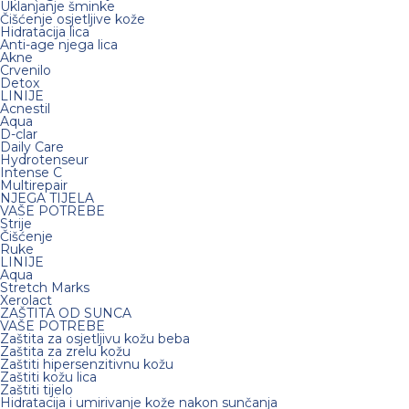
Uklanjanje šminke
Čišćenje osjetljive kože
Hidratacija lica
Anti-age njega lica
Akne
Crvenilo
Detox
LINIJE
Acnestil
Aqua
D-clar
Daily Care
Hydrotenseur
Intense C
Multirepair
NJEGA TIJELA
VAŠE POTREBE
Strije
Čišćenje
Ruke
LINIJE
Aqua
Stretch Marks
Xerolact
ZAŠTITA OD SUNCA
VAŠE POTREBE
Zaštita za osjetljivu kožu beba
Zaštita za zrelu kožu
Zaštiti hipersenzitivnu kožu
Zaštiti kožu lica
Zaštiti tijelo
Hidratacija i umirivanje kože nakon sunčanja