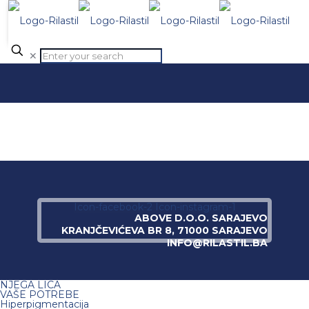
✕
Icon-facebook-2
Icon-instagram-1
ABOVE D.O.O. SARAJEVO
KRANJČEVIĆEVA BR 8, 71000 SARAJEVO
INFO@RILASTIL.BA
NJEGA LICA
VAŠE POTREBE
Hiperpigmentacija