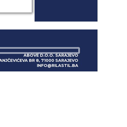
ABOVE D.O.O. SARAJEVO
ANJČEVIĆEVA BR 8, 71000 SARAJEVO
INFO@RILASTIL.BA