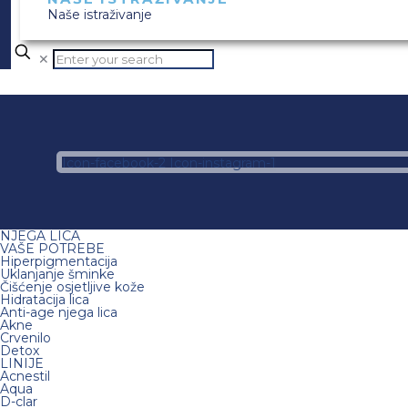
Naše istraživanje
✕
Icon-facebook-2
Icon-instagram-1
NJEGA LICA
VAŠE POTREBE
Hiperpigmentacija
Uklanjanje šminke
Čišćenje osjetljive kože
Hidratacija lica
Anti-age njega lica
Akne
Crvenilo
Detox
LINIJE
Acnestil
Aqua
D-clar