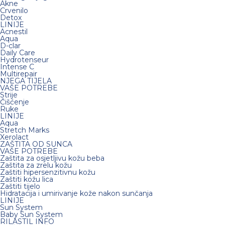
Akne
Crvenilo
Detox
LINIJE
Acnestil
Aqua
D-clar
Daily Care
Hydrotenseur
Intense C
Multirepair
NJEGA TIJELA
VAŠE POTREBE
Strije
Čišćenje
Ruke
LINIJE
Aqua
Stretch Marks
Xerolact
ZAŠTITA OD SUNCA
VAŠE POTREBE
Zaštita za osjetljivu kožu beba
Zaštita za zrelu kožu
Zaštiti hipersenzitivnu kožu
Zaštiti kožu lica
Zaštiti tijelo
Hidratacija i umirivanje kože nakon sunčanja
LINIJE
Sun System
Baby Sun System
RILASTIL INFO