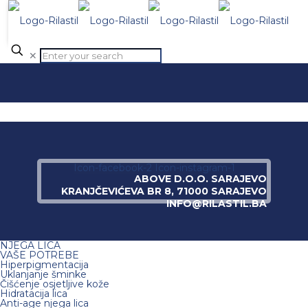
✕
Icon-facebook-2
Icon-instagram-1
ABOVE D.O.O. SARAJEVO
KRANJČEVIĆEVA BR 8, 71000 SARAJEVO
INFO@RILASTIL.BA
NJEGA LICA
VAŠE POTREBE
Hiperpigmentacija
Uklanjanje šminke
Čišćenje osjetljive kože
Hidratacija lica
Anti-age njega lica