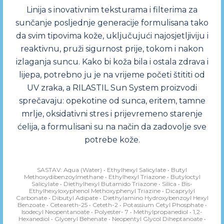
Linija s inovativnim teksturama i filterima za
sunčanje posljednje generacije formulisana tako
da svim tipovima kože, uključujući najosjetljiviju i
reaktivnu, pruži sigurnost prije, tokom i nakon
izlaganja suncu. Kako bi koža bila i ostala zdrava i
lijepa, potrebno ju je na vrijeme početi štititi od
UV zraka, a RILASTIL Sun System proizvodi
sprečavaju: opekotine od sunca, eritem, tamne
mrlje, oksidativni stres i prijevremeno starenje
ćelija, a formulisani su na način da zadovolje sve
potrebe kože.
SASTAV: Aqua (Water) • Ethylhexyl Salicylate • Butyl
Methoxydibenzoylmethane • Ethylhexyl Triazone • Butyloctyl
Salicylate • Diethylhexyl Butamido Triazone • Silica • Bis-
Ethylhexyloxyphenol Methoxyphenyl Triazine • Dicaprylyl
Carbonate • Dibutyl Adipate • Diethylamino Hydroxybenzoyl Hexyl
Benzoate • Ceteareth-25 • Ceteth-2 • Potassium Cetyl Phosphate •
Isodecyl Neopentanoate • Polyester- 7 • Methylpropanediol • 1,2-
Hexanediol • Glyceryl Behenate • Neopentyl Glycol Diheptanoate •