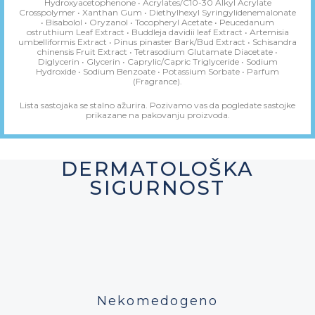
Hydroxyacetophenone • Acrylates/C10-30 Alkyl Acrylate
Crosspolymer • Xanthan Gum • Diethylhexyl Syringylidenemalonate
• Bisabolol • Oryzanol • Tocopheryl Acetate • Peucedanum
ostruthium Leaf Extract • Buddleja davidii leaf Extract • Artemisia
umbelliformis Extract • Pinus pinaster Bark/Bud Extract • Schisandra
chinensis Fruit Extract • Tetrasodium Glutamate Diacetate •
Diglycerin • Glycerin • Caprylic/Capric Triglyceride • Sodium
Hydroxide • Sodium Benzoate • Potassium Sorbate • Parfum
(Fragrance).
Lista sastojaka se stalno ažurira. Pozivamo vas da pogledate sastojke
prikazane na pakovanju proizvoda.
DERMATOLOŠKA
SIGURNOST​
Nekomedogeno