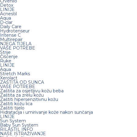
Crvenilo
Detox
LINIJE
Acnestil
Aqua
D-clar
Daily Care
Hydrotenseur
Intense C
Multirepair
NJEGA TIJELA
VAŠE POTREBE
Strije
Čišćenje
Ruke
LINIJE
Aqua
Stretch Marks
Xerolact
ZAŠTITA OD SUNCA
VAŠE POTREBE
Zaštita za osjetljivu kožu beba
Zaštita za zrelu kožu
Zaštiti hipersenzitivnu kožu
Zaštiti kožu lica
Zaštiti tijelo
Hidratacija i umirivanje kože nakon sunčanja
LINIJE
Sun System
Baby Sun System
RILASTIL INFO
NAŠE ISTRAŽIVANJE