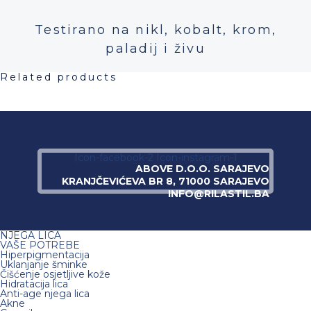
Testirano na nikl, kobalt, krom,
paladij i živu
Related products
Icon-facebook-2
Icon-instagram-1
ABOVE D.O.O. SARAJEVO
KRANJČEVIĆEVA BR 8, 71000 SARAJEVO
INFO@RILASTIL.BA
NJEGA LICA
VAŠE POTREBE
Hiperpigmentacija
Uklanjanje šminke
Čišćenje osjetljive kože
Hidratacija lica
Anti-age njega lica
Akne