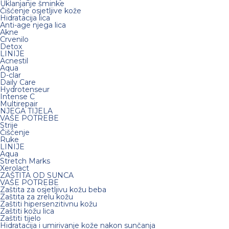
Uklanjanje šminke
Čišćenje osjetljive kože
Hidratacija lica
Anti-age njega lica
Akne
Crvenilo
Detox
LINIJE
Acnestil
Aqua
D-clar
Daily Care
Hydrotenseur
Intense C
Multirepair
NJEGA TIJELA
VAŠE POTREBE
Strije
Čišćenje
Ruke
LINIJE
Aqua
Stretch Marks
Xerolact
ZAŠTITA OD SUNCA
VAŠE POTREBE
Zaštita za osjetljivu kožu beba
Zaštita za zrelu kožu
Zaštiti hipersenzitivnu kožu
Zaštiti kožu lica
Zaštiti tijelo
Hidratacija i umirivanje kože nakon sunčanja