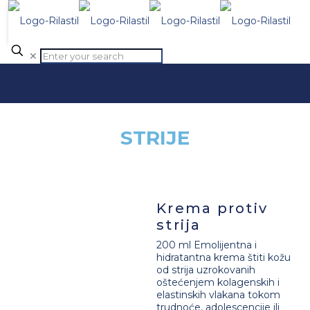
✕
STRIJE
Krema protiv
strija
200 ml Emolijentna i
hidratantna krema štiti kožu
od strija uzrokovanih
oštećenjem kolagenskih i
elastinskih vlakana tokom
trudnoće, adolescencije ili