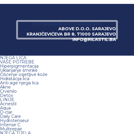
Icon-facebook-2
Icon-instagram-1
ABOVE D.O.O. SARAJEVO
KRANJČEVIĆEVA BR 8, 71000 SARAJEVO
INFO@RILASTIL.BA
NJEGA LICA
VAŠE POTREBE
Hiperpigmentacija
Uklanjanje šminke
Čišćenje osjetljive kože
Hidratacija lica
Anti-age njega lica
Akne
Crvenilo
Detox
LINIJE
Acnestil
Aqua
D-clar
Daily Care
Hydrotenseur
Intense C
Multirepair
NJEGA TIJELA