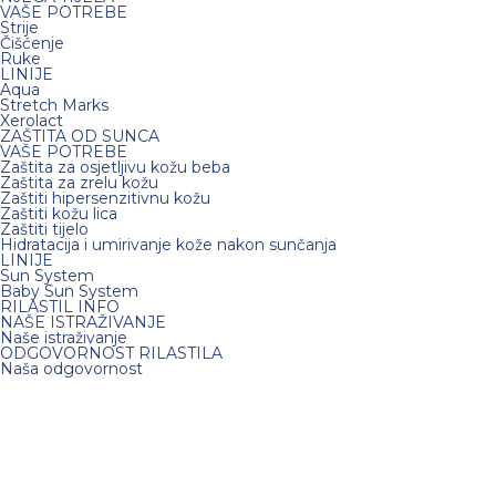
VAŠE POTREBE
Strije
Čišćenje
Ruke
LINIJE
Aqua
Stretch Marks
Xerolact
ZAŠTITA OD SUNCA
VAŠE POTREBE
Zaštita za osjetljivu kožu beba
Zaštita za zrelu kožu
Zaštiti hipersenzitivnu kožu
Zaštiti kožu lica
Zaštiti tijelo
Hidratacija i umirivanje kože nakon sunčanja
LINIJE
Sun System
Baby Sun System
RILASTIL INFO
NAŠE ISTRAŽIVANJE
Naše istraživanje
ODGOVORNOST RILASTILA
Naša odgovornost