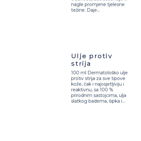
nagle promjene tjelesne
težine. Daje...
Ulje protiv
strija
100 ml Dermatološko ulje
protiv strija za sve tipove
kože, čak i najosjetljiviju i
reaktivnu, sa 100 %
prirodnim sastojcima, ulja
slatkog badema, šipka i...